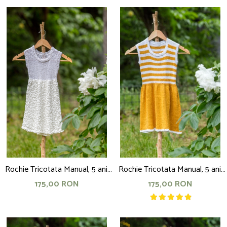
Rochie Tricotata Manual, 5 ani,
Rochie Tricotata Manual, 5 ani,
alba
galbena cu dungi albe
175,00 RON
175,00 RON