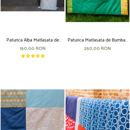
Paturica Alba Matlasata de
Paturica Matlasata de Bumbac
Bumbac cu Doua Fețe, Nou
Patchwork, 150x100, galben-
150,00 RON
250,00 RON
Nascuti - 3 ani, 4 Anotimpuri,
verde
120x75cm, tiv albastru