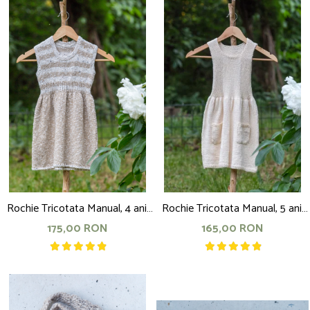
Rochie Tricotata Manual, 4 ani,
Rochie Tricotata Manual, 5 ani,
bej cu dungi
alb unt cu buzunare
175,00 RON
165,00 RON