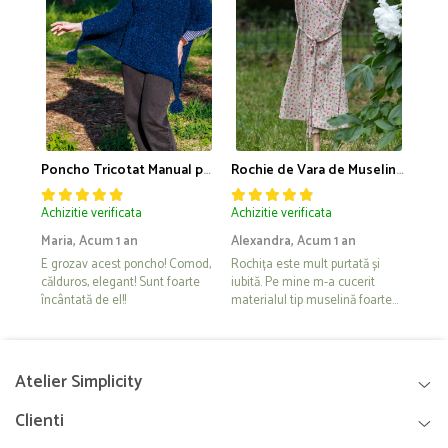
Poncho Tricotat Manual pentru Femei, albastru
Rochie de Vara de Muselina, 10 ani, bej cu flori
Achizitie verificata
Achizitie verificata
Achiz
Maria,
Acum 1 an
Alexandra,
Acum 1 an
Cris
E grozav acest poncho! Comod,
Rochița este mult purtată și
Noi o
călduros, elegant! Sunt foarte
iubită. Pe mine m-a cucerit
place
încântată de el!!
materialul tip muselină foarte
inca
moale și plăcut la atingere
place
combinat cu o croială foarte
multe
bine făcută, iar pe fiica mea au
manu
cucerit-o floricelele.
apar
Atelier Simplicity
Clienti