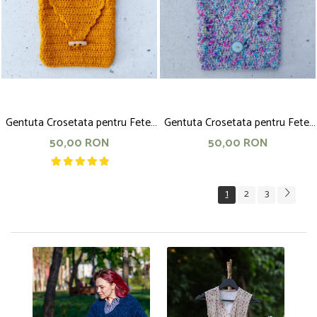
Gentuta Crosetata pentru Fete,
Gentuta Crosetata pentru Fete,
17x17 cm, Ocru
20x18 cm, Gri cu Siclam
50,00 RON
50,00 RON
1
2
3