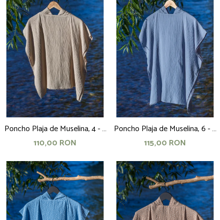
Poncho Plaja de Muselina, 4 - 5
Poncho Plaja de Muselina, 6 - 8
ani, 60 cm, bej
ani, 70 cm, bleu
110,00 RON
115,00 RON