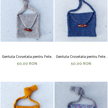
Gentuta Crosetata pentru Fete,
Gentuta Crosetata pentru Fete,
16x16 cm, Bej
17x15 cm, Bleumarin
50,00 RON
50,00 RON