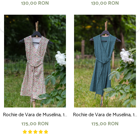
Bumbac, 140x100cm, elefanti
Bumbac, 140x100cm, stelute
130,00 RON
130,00 RON
Rochie de Vara de Muselina, 10
Rochie de Vara de Muselina, 10
ani, bej cu flori
ani, verde inchis
175,00 RON
175,00 RON