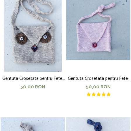
Gentuta Crosetata pentru Fete,
Gentuta Crosetata pentru Fete,
20x20 cm, bufnita
17x17 cm, Roz
50,00 RON
50,00 RON