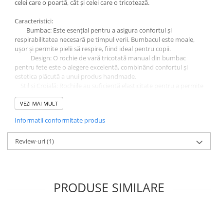
celei care o poartă, cât și celei care o tricotează.
Caracteristici:
Bumbac: Este esențial pentru a asigura confortul și
respirabilitatea necesară pe timpul verii. Bumbacul este moale,
ușor și permite pielii să respire, fiind ideal pentru copii.
Design: O rochie de vară tricotată manual din bumbac
pentru fete este o alegere excelentă, combinând confortul și
estetica plăcută a unui produs handmade.
Stil și Croială: Rochiile au suficientă elasticitate pentru a permite
libertatea de mișcare.
VEZI MAI MULT
Informatii conformitate produs
Întreținere:
Spălare: Spală rochia manual sau la mașina de spălat intr-o
plasa dedicata pentru spalare, pe un ciclu delicat, folosind apă
Review-uri
(1)
călduță la maxim 30 grade și un detergent blând.
Uscare: Usucă rochia la aer, pe o suprafață plană, pentru a-și
menține forma și pentru a evita întinderea fibrelor.
Călcare: Nu se calca
PRODUSE SIMILARE