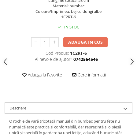
Lungime totata: 58 cm
Material: bumbac
Culoare/Imprimeu: bej cu dungi albe
1C2RT-6
IN STOC
ADAUGA IN COS
Cod Produs:
1C2RT-6
Ai nevoie de ajutor?
0742564546
Adauga la Favorite
Cere informatii
Descriere
O rochie de vară tricotată manual din bumbac pentru fete nu
numai că este practică și confortabilă, dar reprezintă și o piesă
unică și specială în garderoba unei fetițe, aducând bucurie atât