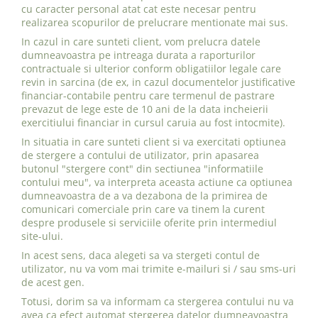
cu caracter personal atat cat este necesar pentru
realizarea scopurilor de prelucrare mentionate mai sus.
In cazul in care sunteti client, vom prelucra datele
dumneavoastra pe intreaga durata a raporturilor
contractuale si ulterior conform obligatiilor legale care
revin in sarcina (de ex, in cazul documentelor justificative
financiar-contabile pentru care termenul de pastrare
prevazut de lege este de 10 ani de la data incheierii
exercitiului financiar in cursul caruia au fost intocmite).
In situatia in care sunteti client si va exercitati optiunea
de stergere a contului de utilizator, prin apasarea
butonul "stergere cont" din sectiunea "informatiile
contului meu", va interpreta aceasta actiune ca optiunea
dumneavoastra de a va dezabona de la primirea de
comunicari comerciale prin care va tinem la curent
despre produsele si serviciile oferite prin intermediul
site-ului.
In acest sens, daca alegeti sa va stergeti contul de
utilizator, nu va vom mai trimite e-mailuri si / sau sms-uri
de acest gen.
Totusi, dorim sa va informam ca stergerea contului nu va
avea ca efect automat stergerea datelor dumneavoastra