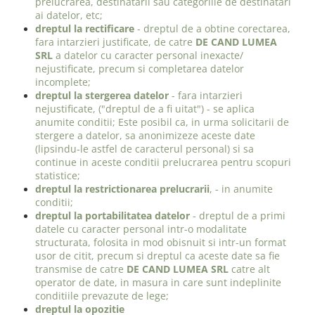
prelucrarea, destinatarii sau categoriile de destinatari
ai datelor, etc;
dreptul la rectificare
- dreptul de a obtine corectarea,
fara intarzieri justificate, de catre
DE CAND LUMEA
SRL
a datelor cu caracter personal inexacte/
nejustificate, precum si completarea datelor
incomplete;
dreptul la stergerea datelor
- fara intarzieri
nejustificate, ("dreptul de a fi uitat") - se aplica
anumite conditii; Este posibil ca, in urma solicitarii de
stergere a datelor, sa anonimizeze aceste date
(lipsindu-le astfel de caracterul personal) si sa
continue in aceste conditii prelucrarea pentru scopuri
statistice;
dreptul la restrictionarea prelucrarii
, - in anumite
conditii;
dreptul la portabilitatea datelor
- dreptul de a primi
datele cu caracter personal intr-o modalitate
structurata, folosita in mod obisnuit si intr-un format
usor de citit, precum si dreptul ca aceste date sa fie
transmise de catre
DE CAND LUMEA SRL
catre alt
operator de date, in masura in care sunt indeplinite
conditiile prevazute de lege;
dreptul la opozitie