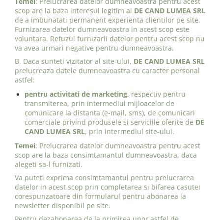
Temei
: Prelucrarea datelor dumneavoastra pentru acest
scop are la baza interesul legitim al
DE CAND LUMEA SRL
de a imbunatati permanent experienta clientilor pe site.
Furnizarea datelor dumneavoastra in acest scop este
voluntara. Refuzul furnizarii datelor pentru acest scop nu
va avea urmari negative pentru dumneavoastra.
B. Daca sunteti vizitator al site-ului,
DE CAND LUMEA SRL
prelucreaza datele dumneavoastra cu caracter personal
astfel:
pentru activitati de marketing
, respectiv pentru
transmiterea, prin intermediul mijloacelor de
comunicare la distanta (e-mail, sms), de comunicari
comerciale privind produsele si serviciile oferite de
DE
CAND LUMEA SRL
, prin intermediul site-ului.
Temei
: Prelucrarea datelor dumneavoastra pentru acest
scop are la baza consimtamantul dumneavoastra, daca
alegeti sa-l furnizati.
Va puteti exprima consimtamantul pentru prelucrarea
datelor in acest scop prin completarea si bifarea casutei
corespunzatoare din formularul pentru abonarea la
newsletter disponibil pe site.
Pentru dezabonarea de la primirea unor astfel de