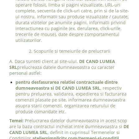
operare folosit, limba si pagini vizualizate, URL-uri
complete, secventa de click-uri catre, prin si de la site-
ul nostru, informatii sau produse vizualizate / cautate,
durata vizitelor pe anumite pagini, informatii privind
interactiunea cu paginile (ex. derularea, click-urile,
trecerile de mouse), date despre comportamentul
utilizatorilor.
2. Scopurile si temeiurile de prelucrarii
A. Daca sunteti client al site-ului,
DE CAND LUMEA
SRL
prelucreaza datele dumneavoastra cu caracter
personal astfel:
pentru desfasurarea relatiei contractuale dintre
dumneavoastra si DE CAND LUMEA SRL
, respectiv
pentru preluarea, validarea, expedierea si facturarea
comenzii plasate pe site, informarea dumneavoastra
asupra starii comenzii, organizarea returului de
produse comandate etc.
Temei:
Prelucrarea datelor dumneavoastra in acest scop
are la baza contractul incheiat intre dumneavoastra si
DE
CAND LUMEA SRL
, definit in cuprinsul Termenelor si
Conditiilor
ateliersimplicity.com/termeni-si-conditii
.