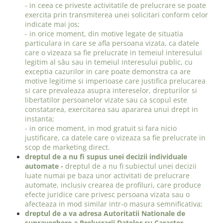
- in ceea ce priveste activitatile de prelucrare se poate
exercita prin transmiterea unei solicitari conform celor
indicate mai jos;
- in orice moment, din motive legate de situatia
particulara in care se afla persoana vizata, ca datele
care o vizeaza sa fie prelucrate in temeiul interesului
legitim al său sau in temeiul interesului public, cu
exceptia cazurilor in care poate demonstra ca are
motive legitime si imperioase care justifica prelucarea
si care prevaleaza asupra intereselor, drepturilor si
libertatilor persoanelor vizate sau ca scopul este
constatarea, exercitarea sau apararea unui drept in
instanta;
- in orice moment, in mod gratuit si fara nicio
justificare, ca datele care o vizeaza sa fie prelucrate in
scop de marketing direct.
dreptul de a nu fi supus unei decizii individuale
automate -
dreptul de a nu fi subiectul unei decizii
luate numai pe baza unor activitati de prelucrare
automate, inclusiv crearea de profiluri, care produce
efecte juridice care privesc persoana vizata sau o
afecteaza in mod similar intr-o masura semnificativa;
dreptul de a va adresa Autoritatii
Nationale de
supraveghere a Prelucrarii Datelor cu Caracter