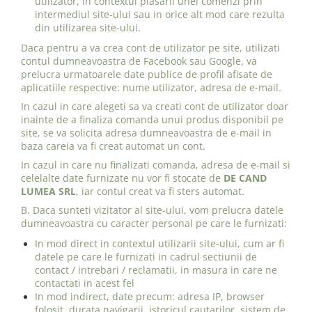
utilizator, in contextul plasarii unei comenzi prin
intermediul site-ului sau in orice alt mod care rezulta
din utilizarea site-ului.
Daca pentru a va crea cont de utilizator pe site, utilizati
contul dumneavoastra de Facebook sau Google, va
prelucra urmatoarele date publice de profil afisate de
aplicatiile respective: nume utilizator, adresa de e-mail.
In cazul in care alegeti sa va creati cont de utilizator doar
inainte de a finaliza comanda unui produs disponibil pe
site, se va solicita adresa dumneavoastra de e-mail in
baza careia va fi creat automat un cont.
In cazul in care nu finalizati comanda, adresa de e-mail si
celelalte date furnizate nu vor fi stocate de
DE CAND
LUMEA SRL
, iar contul creat va fi sters automat.
B. Daca sunteti vizitator al site-ului, vom prelucra datele
dumneavoastra cu caracter personal pe care le furnizati:
In mod direct in contextul utilizarii site-ului, cum ar fi
datele pe care le furnizati in cadrul sectiunii de
contact / intrebari / reclamatii, in masura in care ne
contactati in acest fel
In mod indirect, date precum: adresa IP, browser
folosit, durata navigarii, istoricul cautarilor, sistem de