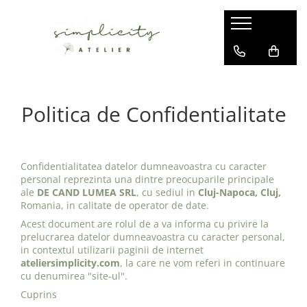
Articole Copii
Ateliere si Cursuri
Articole Femei
Articole Casa
Rochii de Muselina Fete
Ateliere pentru adulti
Poncho Tricotat Femei
Paturi Tricotate
Vestute Tricotate Copii
Ateliere pentru copii
Veste Tricotate Femei
Saculeti Textili
Politica de Confidentialitate
Paturi Matlasate
Lenjerii de Pat
Saculeti de Gradinita
Confidentialitatea datelor dumneavoastra cu caracter
personal reprezinta una dintre preocuparile principale
Gentute Crosetate
ale
DE CAND LUMEA SRL
, cu sediul in
Cluj-Napoca, Cluj,
Rochii & Sarafane Tricotate
Romania, in calitate de operator de date.
Bermude Baieti
Acest document are rolul de a va informa cu privire la
prelucrarea datelor dumneavoastra cu caracter personal,
Poncho Plaja de Muselina Copii
in contextul utilizarii paginii de internet
ateliersimplicity.com
, la care ne vom referi in continuare
cu denumirea "site-ul".
Cuprins