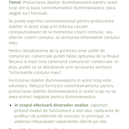
Temei
: Prelucrarea datelor dumneavoastra pentru acest
scop are la baza consimtamantul dumneavoastra, daca
alegeti sa-l furnizati.
Va puteti exprima consimtamantul pentru prelucrarea
datelor in acest scop prin bifarea casutei
corespunzatoare de la momentul crearii contului, sau
ulterior crearii contului, la sectiunea informatiile contului
meu.
Pentru dezabonarea de la primirea unor astfel de
comunicari comerciale puteti folosi optiunea de la finalul
fiecarui e-mail/ sms continand comunicari comerciale. In
plus, puteti sa va dezabonati prin accesarea sectiunii
"Informatiile contului meu".
Furnizarea datelor dumneavoastra in acest scop este
voluntara. Refuzul furnizarii consimtamantului pentru
prelucrarea datelor dumneavoastra in acest scop nu va
avea urmari negative pentru dumneavoastra.
in scopul efectuarii diverselor analize
, raportari
privind modul de functionare a site-ului, realizarea de
profiluri de preferinte de consum, in principal, in
vederea imbunatatiri experientei oferite pe site.