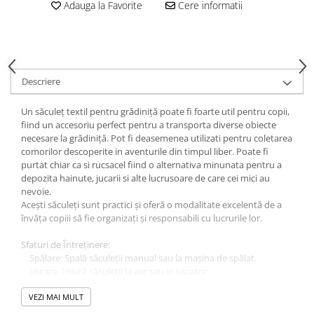
Adauga la Favorite
Cere informatii
Descriere
Un săculeț textil pentru grădiniță poate fi foarte util pentru copii,
fiind un accesoriu perfect pentru a transporta diverse obiecte
necesare la grădiniță. Pot fi deasemenea utilizati pentru coletarea
comorilor descoperite in aventurile din timpul liber. Poate fi
purtat chiar ca si rucsacel fiind o alternativa minunata pentru a
depozita hainute, jucarii si alte lucrusoare de care cei mici au
nevoie.
Acești săculeți sunt practici și oferă o modalitate excelentă de a
învăța copiii să fie organizați și responsabili cu lucrurile lor.
Sfaturi de Întreținere:
Spălare: Spală săculeții manual sau la mașina de spălat.
Uscare: Usucă săculeții la aer sau in uscator.
Călcare: Dacă este necesar, calcă săculeții la o temperatură
potirvita pentru bumbac pentru a-i menține netezi și ordonati.
VEZI MAI MULT