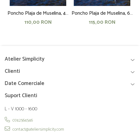
Poncho Plaja de Muselina, 4 -
Poncho Plaja de Muselina, 6 -
Po
5 ani, 60 cm, bej
8 ani, 70 cm, bleu
110,00 RON
115,00 RON
Atelier Simplicity
Clienti
Date Comerciale
Suport Clienti
L - V 10:00 - 16:00
0742564546
contact@ateliersimplicity.com