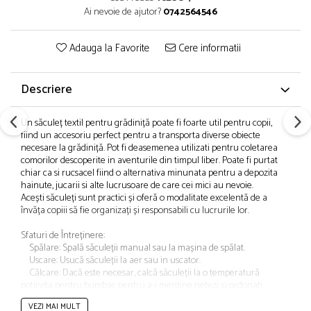
Ai nevoie de ajutor?
0742564546
Adauga la Favorite
Cere informatii
Descriere
Un săculeț textil pentru grădiniță poate fi foarte util pentru copii,
fiind un accesoriu perfect pentru a transporta diverse obiecte
necesare la grădiniță. Pot fi deasemenea utilizati pentru coletarea
comorilor descoperite in aventurile din timpul liber. Poate fi purtat
chiar ca si rucsacel fiind o alternativa minunata pentru a depozita
hainute, jucarii si alte lucrusoare de care cei mici au nevoie.
Acești săculeți sunt practici și oferă o modalitate excelentă de a
învăța copiii să fie organizați și responsabili cu lucrurile lor.
Sfaturi de Întreținere:
Spălare: Spală săculeții manual sau la mașina de spălat.
Uscare: Usucă săculeții la aer sau in uscator.
Călcare: Dacă este necesar, calcă săculeții la o temperatură
potirvita pentru bumbac pentru a-i menține netezi și ordonati.
VEZI MAI MULT