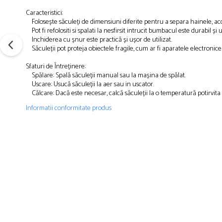
Caracteristici:
Folosește săculeți de dimensiuni diferite pentru a separa hainele, acc
Pot fi refolositi si spalati la nesfirsit intrucit bumbacul este durabil și 
Inchiderea cu șnur este practică și ușor de utilizat.
Săculeții pot proteja obiectele fragile, cum ar fi aparatele electronice 
Sfaturi de Întreținere:
Spălare: Spală săculeții manual sau la mașina de spălat.
Uscare: Usucă săculeții la aer sau in uscator.
Călcare: Dacă este necesar, calcă săculeții la o temperatură potirvit
Informatii conformitate produs