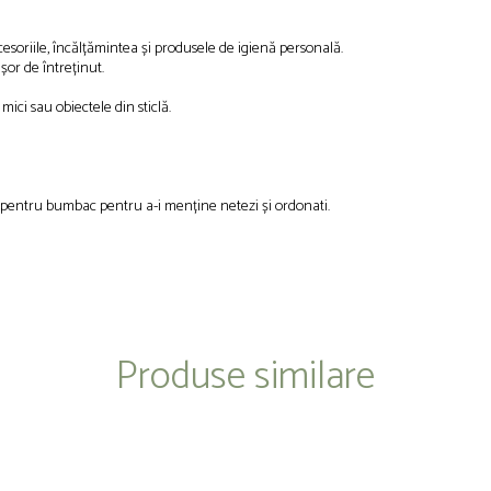
esoriile, încălțămintea și produsele de igienă personală.
ușor de întreținut.
mici sau obiectele din sticlă.
a pentru bumbac pentru a-i menține netezi și ordonati.
Produse similare