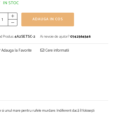
IN STOC
ADAUGA IN COS
d Produs:
4A2SETSC-2
Ai nevoie de ajutor?
0742564546
Adauga la Favorite
Cere informatii
ie si unul mare pentru rufele murdare. Indiferent dacă îl folosești