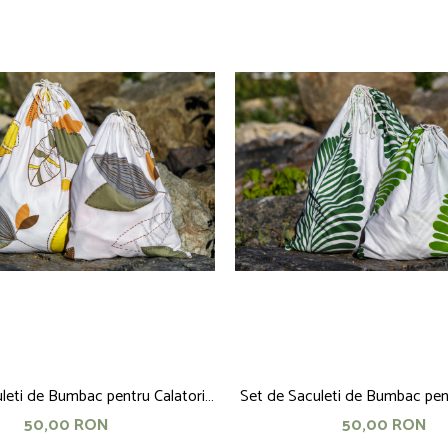
leti de Bumbac pentru Calatorii,
Set de Saculeti de Bumbac pentr
pastel
frunze verzi
50,00 RON
50,00 RON