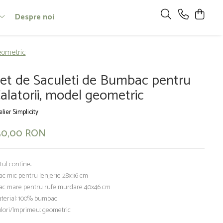
Despre noi
eometric
et de Saculeti de Bumbac pentru
alatorii, model geometric
elier Simplicity
50,00 RON
tul contine:
sac mic pentru lenjerie 28x36 cm
sac mare pentru rufe murdare 40x46 cm
terial: 100% bumbac
lori/Imprimeu: geometric