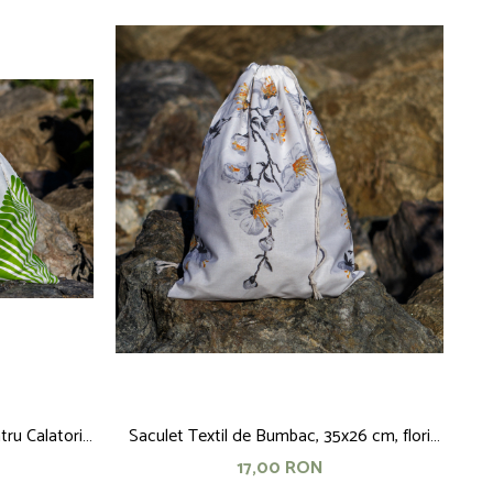
u Calatorii,
Saculet Textil de Bumbac, 35x26 cm, flori
albe
17,00 RON