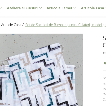
Ateliere si Cursuri
Articole Femei
Articole Casa
/
Articole Casa /
Set de Saculeti de Bumbac pentru Calatorii, model g
S
C
At
Se
1 
1 
Ma
Cu